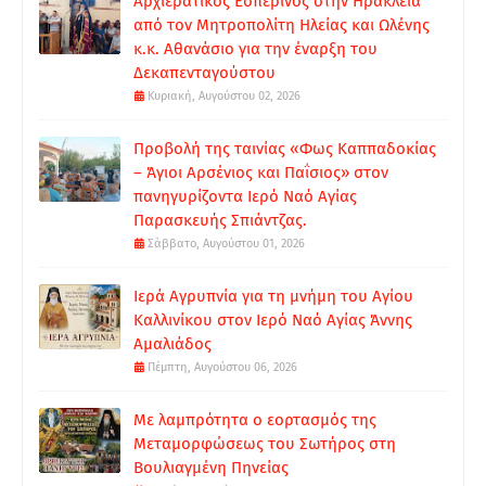
Αρχιερατικός Εσπερινός στην Ηράκλεια
από τον Μητροπολίτη Ηλείας και Ωλένης
κ.κ. Αθανάσιο για την έναρξη του
Δεκαπενταγούστου
Κυριακή, Αυγούστου 02, 2026
Προβολή της ταινίας «Φως Καππαδοκίας
– Άγιοι Αρσένιος και Παΐσιος» στον
πανηγυρίζοντα Ιερό Ναό Αγίας
Παρασκευής Σπιάντζας.
Σάββατο, Αυγούστου 01, 2026
Ιερά Αγρυπνία για τη μνήμη του Αγίου
Καλλινίκου στον Ιερό Ναό Αγίας Άννης
Αμαλιάδος
Πέμπτη, Αυγούστου 06, 2026
Με λαμπρότητα ο εορτασμός της
Μεταμορφώσεως του Σωτήρος στη
Βουλιαγμένη Πηνείας