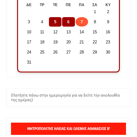
ΔΕ
ΤΡ
ΤΕ
ΠΕ
ΠΑ
ΣΑ
ΚΥ
1
2
3
4
5
6
7
8
9
10
11
12
13
14
15
16
17
18
19
20
21
22
23
24
25
26
27
28
29
30
31
(Πατήστε πάνω στην ημερομηνία για να δείτε την ακολουθία
της ημέρας)
ΜΗΤΡΟΠΟΛΙΤΗΣ ΗΛΕΙΑΣ ΚΑΙ ΩΛΕΝΗΣ ΑΘΑΝΑΣΙΟΣ Β'