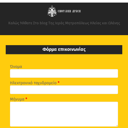
Καλώς Ήλθατε Στο blog Της Ιεράς Μητροπόλεως Ηλείας και Ωλένης
Φόρμα επικοινωνίας
Όνομα
Ηλεκτρονικό ταχυδρομείο
*
Μήνυμα
*