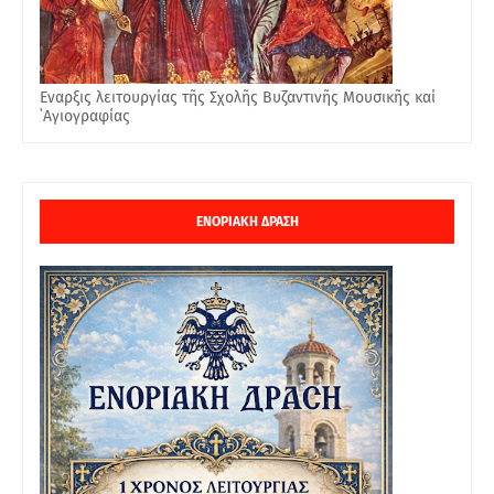
Εναρξις λειτουργίας τῆς Σχολῆς Βυζαντινῆς Μουσικῆς καί
῾Αγιογραφίας
ΕΝΟΡΙΑΚΗ ΔΡΑΣΗ