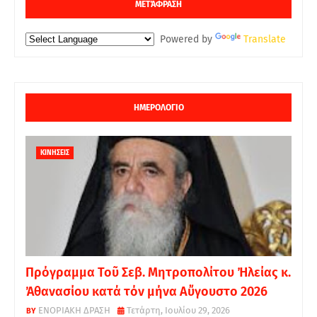
ΜΕΤΆΦΡΑΣΗ
Powered by
Translate
ΗΜΕΡΟΛΟΓΙΟ
ΚΙΝΗΣΕΙΣ
Πρόγραμμα Τοῦ Σεβ. Μητροπολίτου Ἠλείας κ.
Ἀθανασίου κατά τόν μήνα Αὔγουστο 2026
ΕΝΟΡΙΑΚΗ ΔΡΑΣΗ
Τετάρτη, Ιουλίου 29, 2026