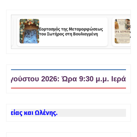
Ιερ
του
Εορτασμός της Μεταμορφώσεως
Αγί
νη.
του Σωτήρος στη Βουλιαγμένη
Αγί
2026: Ώρα 9:30 μ.μ. Ιερά Αγρυπνία στ
Ενο