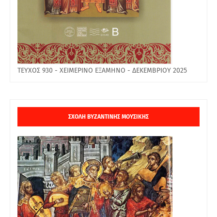
TEYXOΣ 930 - XEIMEPINO EΞAMHNO - ΔEKEMBPIOΥ 2025
ΣΧΟΛΗ ΒΥΖΑΝΤΙΝΗΣ ΜΟΥΣΙΚΗΣ